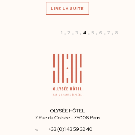
LIRE LA SUITE
1
2
3
4
5
6
7
8
OLYSÉE HÔTEL
7 Rue du Colisée
-
75008
Paris
+33 (0)1 43 59 32 40