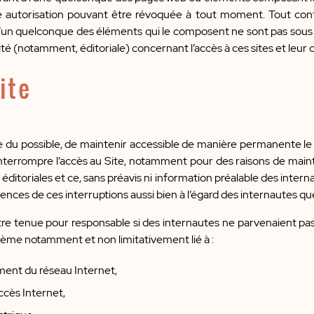
autorisation pouvant être révoquée à tout moment. Tout conte
s l’un quelconque des éléments qui le composent ne sont pas sou
té (notamment, éditoriale) concernant l’accès à ces sites et leur 
ite
u possible, de maintenir accessible de manière permanente le S
errompre l’accès au Site, notamment pour des raisons de maint
éditoriales et ce, sans préavis ni information préalable des int
ces de ces interruptions aussi bien à l’égard des internautes que
e tenue pour responsable si des internautes ne parvenaient pas 
lème notamment et non limitativement lié à :
ent du réseau Internet,
ccès Internet,