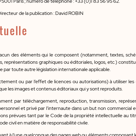
01 Paris ; numéro de téléphone : +33 (0)1 83 56 95 62.
irecteur de la publication : David ROBIN
tuelle
acun des éléments qui le composent (notamment, textes, schéma
os, représentations graphiques ou éditoriales, logos, etc.) constit
e par toute autre législation internationale applicable.
ement ou par l’effet de licences ou autorisations) à utiliser le
que les images et contenus éditoriaux qui y sont reproduits.
ment par téléchargement, reproduction, transmission, représent
re personnel et privé par l’internaute dans un but non commercial e
ons prévues tant par le Code de la propriété intellectuelle au t
de civil en matière de responsabilité civile.
yant à l’une quelconque des pages web ou éléments composant le S