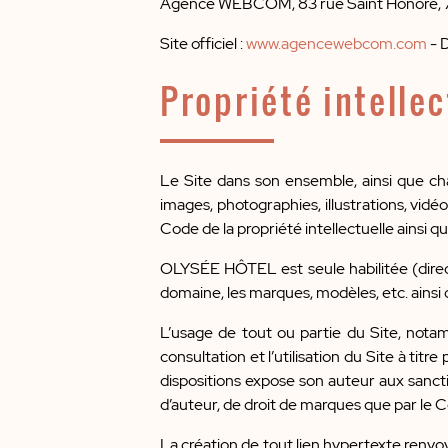
Agence WEBCOM, 83 rue Saint Honoré, 750
Site officiel :
www.agencewebcom.com
- D
Propriété intellec
Le Site dans son ensemble, ainsi que ch
images, photographies, illustrations, vidé
Code de la propriété intellectuelle ainsi qu
OLYSÉE HÔTEL est seule habilitée (direct
domaine, les marques, modèles, etc. ainsi 
L’usage de tout ou partie du Site, notam
consultation et l’utilisation du Site à tit
dispositions expose son auteur aux sancti
d’auteur, de droit de marques que par le Co
La création de tout lien hypertexte renvo