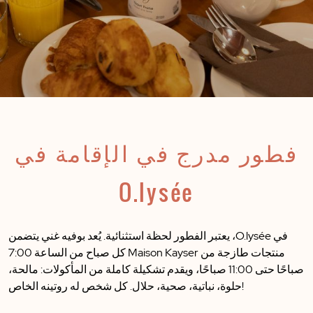
فطور مدرج في الإقامة في
O.lysée
في
O.lysée
، يعتبر الفطور لحظة استثنائية. يُعد بوفيه غني يتضمن
منتجات طازجة من
Maison Kayser
كل صباح من الساعة 7:00
صباحًا حتى 11:00 صباحًا، ويقدم تشكيلة كاملة من المأكولات: مالحة،
حلوة، نباتية، صحية، حلال. كل شخص له روتينه الخاص!