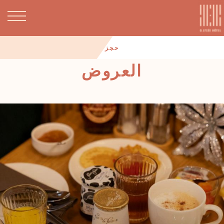
حجز
العروض