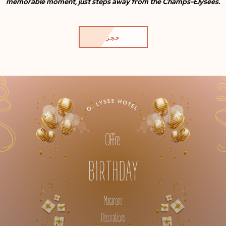
memorable moment, just steps away from the Champs-Élysées.
حجز